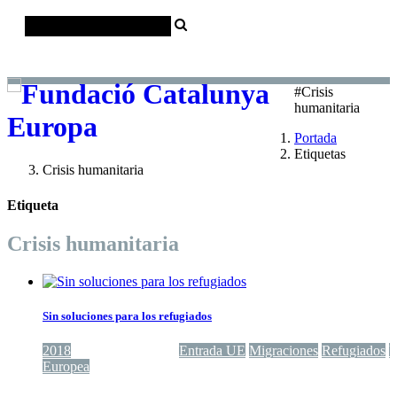
Català
Castellano
English
#Crisis
humanitaria
Portada
Etiquetas
Crisis humanitaria
Etiqueta
Crisis humanitaria
Sin soluciones para los refugiados
2018
Crisis humanitaria
Entrada UE
Migraciones
Refugiados
U
Europea