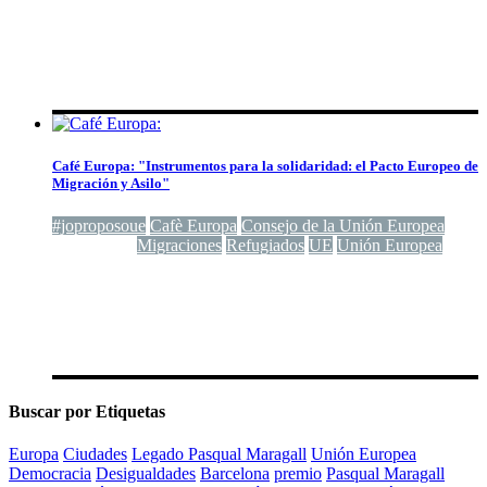
Café Europa: "Instrumentos para la solidaridad: el Pacto Europeo de
Migración y Asilo"
#joproposoue
Cafè Europa
Consejo de la Unión Europea
Crisi
humanitaria
Migraciones
Refugiados
UE
Unión Europea
Buscar por Etiquetas
Europa
Ciudades
Legado Pasqual Maragall
Unión Europea
Democracia
Desigualdades
Barcelona
premio
Pasqual Maragall