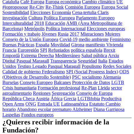
Cataluña
Cafè Europa
Europa económica
Cambio climático
UE
#joproposoue
Re-City
Re-Think
Comisión Europea
Europa Social
Sostenibilidad
Elecciones
Economía
Cena-tertulia Claris
investigación
Cultura
Política Europea
Parlamento Europeo
Interculturalidad
2018
Educación
AMB (Àrea Metropolitana de
Barcelona)
Metrópolis
Política Internacional
Elecciones europeas
Formación y trabajo
Jóvenes
Rusia
2017
Migraciones
Mujeres
Consejo de la Unión Europea
Covid-19
medio ambiente
Feminismo
Buenas Prácticas
España
Movilidad
Girona
manifiesto
Vivienda
Francia
Euroregión
SPI
Refugiados
política española
Brexit
Empordà
Extrema Derecha
Mediterráneo
Salud pública
Arxiu
Digital Pasqual Maragall
Transparencia
Seguridad
Italia
Estados
Unidos
Testigo Legado Pasqual Maragall
Populismo
Redes Sociales
Calidad de gobierno
Federalismo
SPI (Social Progress Index)
ODS
(Objetivos de Desarrollo Sostenible)
PSC
socialismo
Alemania
Burselas
Consejo Europeo
Balcanes
Protección de Datos
LGTB
Crisis humanitaria
Formación profesional
Re-Plan
Lleida
sector
agroalimentario
Regiones
Segregación
Consejo de Europa
República Checa
Austria
África
Grecia
LGTBfobia
Productiva
Open Arms
ONG
Entrada UE
Latinoamérica
Estatuto
Cambio
horario
Abandono escolar prematuro
Alzheimer
Diana Garrigosa
Laspeñas
Fondos europeos
¿Quieres recibir información de la
Fundación?